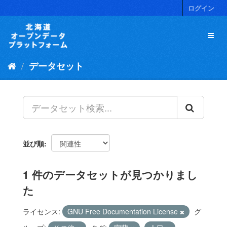
ス
ログイン
キ
ッ
プ
し
て
データセット
内
容
へ
並び順
1 件のデータセットが見つかりまし
た
ライセンス:
GNU Free Documentation License
グ