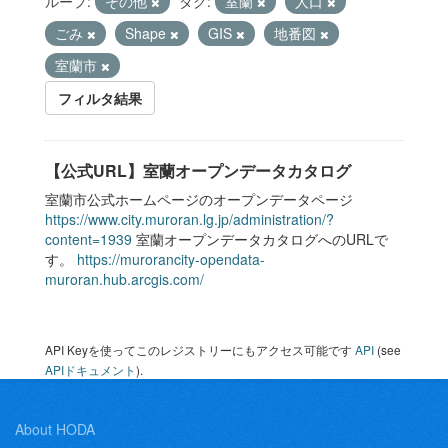
ループ:
その他
タグ:
室蘭
人口
ごみ
Shape
GIS
地番図
室蘭市
フィルタ結果
【公式URL】室蘭オープンデータカタログ
室蘭市公式ホームページのオープンデータページ
https://www.city.muroran.lg.jp/administration/?
content=1939
室蘭オープンデータカタログへのURLで
す。
https://murorancity-opendata-
muroran.hub.arcgis.com/
API Keyを使ってこのレジストリーにもアクセス可能です
API
(see
APIドキュメント
).
About HODA