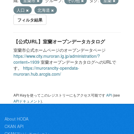
織:
室蘭市
グループ:
その他
タグ:
室蘭
人口
北海道
フィルタ結果
【公式URL】室蘭オープンデータカタログ
室蘭市公式ホームページのオープンデータページ
https://www.city.muroran.lg.jp/administration/?
content=1939
室蘭オープンデータカタログへのURLで
す。
https://murorancity-opendata-
muroran.hub.arcgis.com/
API Keyを使ってこのレジストリーにもアクセス可能です
API
(see
APIドキュメント
).
About HODA
CKAN API
CKANアソシエーション