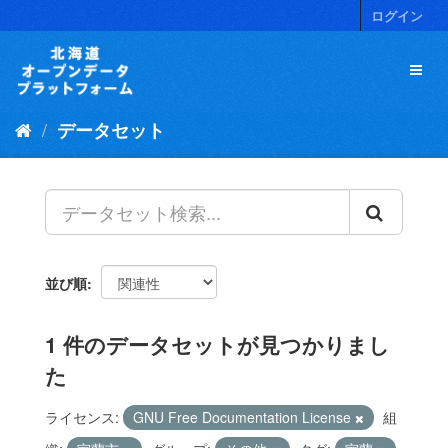
ス
ログイン
キ
ッ
プ
し
て
データセット
内
容
へ
並び順
1 件のデータセットが見つかりまし
た
ライセンス:
GNU Free Documentation License
組