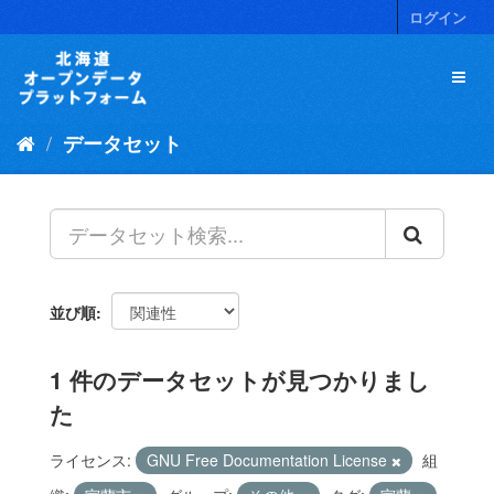
ス
ログイン
キ
ッ
プ
し
て
データセット
内
容
へ
並び順
1 件のデータセットが見つかりまし
た
ライセンス:
GNU Free Documentation License
組