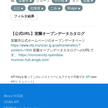
織:
室蘭市
グループ:
その他
タグ:
室蘭
人口
北海道
ごみ
Shape
フィルタ結果
【公式URL】室蘭オープンデータカタログ
室蘭市公式ホームページのオープンデータページ
https://www.city.muroran.lg.jp/administration/?
content=1939
室蘭オープンデータカタログへのURLで
す。
https://murorancity-opendata-
muroran.hub.arcgis.com/
API Keyを使ってこのレジストリーにもアクセス可能です
API
(see
APIドキュメント
).
About HODA
CKAN API
CKANアソシエーション