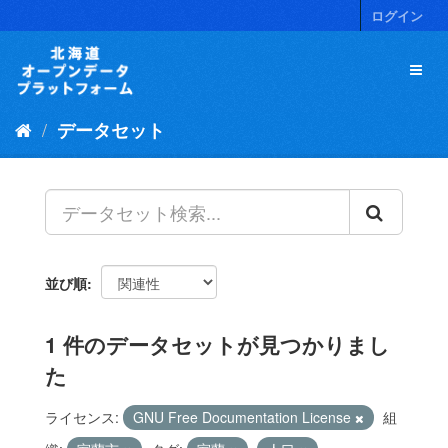
ス
ログイン
キ
ッ
プ
し
て
データセット
内
容
へ
並び順
1 件のデータセットが見つかりまし
た
ライセンス:
GNU Free Documentation License
組