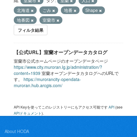
織:
室蘭市
タグ:
室蘭
人口
北海道
ごみ
地番
Shape
地番図
室蘭市
フィルタ結果
【公式URL】室蘭オープンデータカタログ
室蘭市公式ホームページのオープンデータページ
https://www.city.muroran.lg.jp/administration/?
content=1939
室蘭オープンデータカタログへのURLで
す。
https://murorancity-opendata-
muroran.hub.arcgis.com/
API Keyを使ってこのレジストリーにもアクセス可能です
API
(see
APIドキュメント
).
About HODA