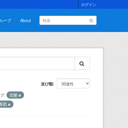
ログイン
ループ
About
並び順
グ:
室蘭
番図