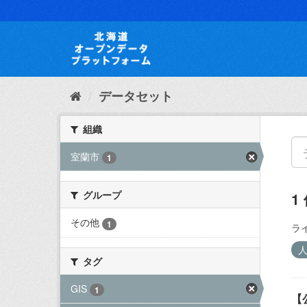
ス
キ
ッ
プ
し
て
内
データセット
容
へ
組織
室蘭市
1
グループ
1
その他
1
ラ
タグ
GIS
1
【