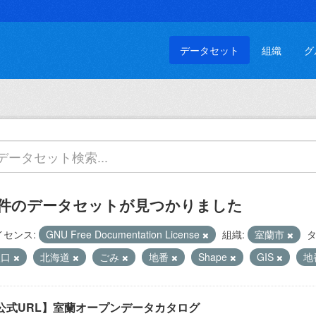
データセット
組織
グ
 件のデータセットが見つかりました
イセンス:
GNU Free Documentation License
組織:
室蘭市
タ
人口
北海道
ごみ
地番
Shape
GIS
地
公式URL】室蘭オープンデータカタログ