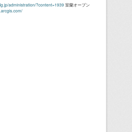
.lg.jp/administration/?content=1939
室蘭オープン
.arcgis.com/