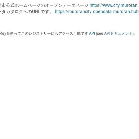
蘭市公式ホームページのオープンデータページ
https://www.city.muroran
ータカタログへのURLです。
https://murorancity-opendata-muroran.hub
I Keyを使ってこのレジストリーにもアクセス可能です
API
(see
APIドキュメント
).