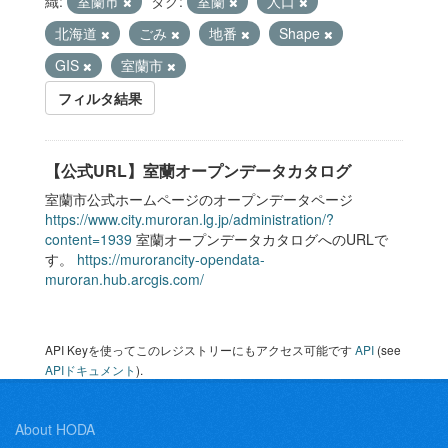
織:
室蘭市
タグ:
室蘭
人口
北海道
ごみ
地番
Shape
GIS
室蘭市
フィルタ結果
【公式URL】室蘭オープンデータカタログ
室蘭市公式ホームページのオープンデータページ
https://www.city.muroran.lg.jp/administration/?
content=1939
室蘭オープンデータカタログへのURLで
す。
https://murorancity-opendata-
muroran.hub.arcgis.com/
API Keyを使ってこのレジストリーにもアクセス可能です
API
(see
APIドキュメント
).
About HODA