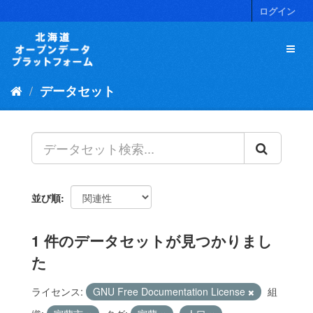
ス
ログイン
キ
ッ
プ
し
て
データセット
内
容
へ
並び順
1 件のデータセットが見つかりまし
た
ライセンス:
GNU Free Documentation License
組