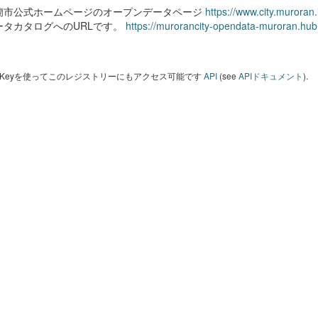
蘭市公式ホームページのオープンデータページ
https://www.city.muroran
ータカタログへのURLです。
https://murorancity-opendata-muroran.hub
I Keyを使ってこのレジストリーにもアクセス可能です
API
(see
APIドキュメント
).