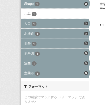
Shape
室
1
デ
ごみ
1
人口
1
AP
北海道
1
地番
1
地番図
1
室蘭
1
室蘭市
1
フォーマット
この検索にマッチする フォーマット はあ
りません