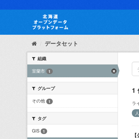
ス
キ
ッ
プ
し
て
内
データセット
容
へ
組織
室蘭市
1
グループ
1
その他
1
ラ
タグ
GIS
1
【