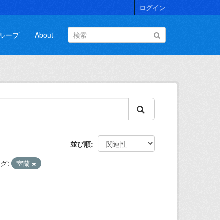
ログイン
ループ
About
並び順
グ:
室蘭