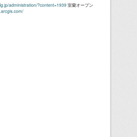
.lg.jp/administration/?content=1939
室蘭オープン
.arcgis.com/