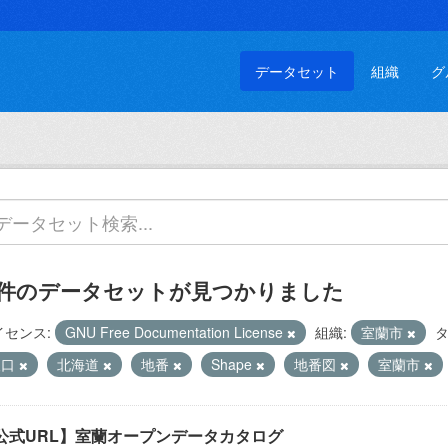
データセット
組織
グ
 件のデータセットが見つかりました
イセンス:
GNU Free Documentation License
組織:
室蘭市
タ
人口
北海道
地番
Shape
地番図
室蘭市
公式URL】室蘭オープンデータカタログ