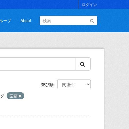
ログイン
ループ
About
並び順
グ:
室蘭