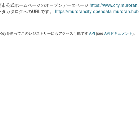
蘭市公式ホームページのオープンデータページ
https://www.city.muroran
ータカタログへのURLです。
https://murorancity-opendata-muroran.hub
I Keyを使ってこのレジストリーにもアクセス可能です
API
(see
APIドキュメント
).