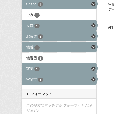
Shape
室
1
デ
ごみ
1
人口
1
AP
北海道
1
地番
1
地番図
1
室蘭
1
室蘭市
1
フォーマット
この検索にマッチする フォーマット はあ
りません