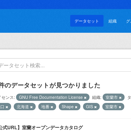
データセット
組織
グ
 件のデータセットが見つかりました
イセンス:
GNU Free Documentation License
組織:
室蘭市
タ
人口
北海道
地番
Shape
GIS
室蘭市
公式URL】室蘭オープンデータカタログ