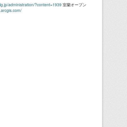
.lg.jp/administration/?content=1939
室蘭オープン
.arcgis.com/