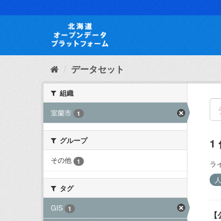
ス
キ
ッ
プ
し
て
内
データセット
容
へ
組織
室蘭市
1
グループ
1
その他
1
ラ
タグ
GIS
1
【