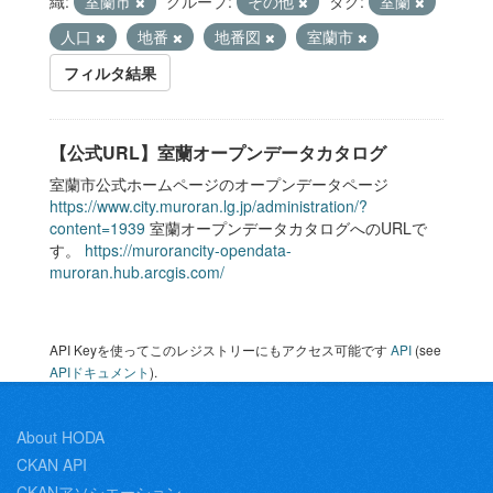
織:
室蘭市
グループ:
その他
タグ:
室蘭
人口
地番
地番図
室蘭市
フィルタ結果
【公式URL】室蘭オープンデータカタログ
室蘭市公式ホームページのオープンデータページ
https://www.city.muroran.lg.jp/administration/?
content=1939
室蘭オープンデータカタログへのURLで
す。
https://murorancity-opendata-
muroran.hub.arcgis.com/
API Keyを使ってこのレジストリーにもアクセス可能です
API
(see
APIドキュメント
).
About HODA
CKAN API
CKANアソシエーション