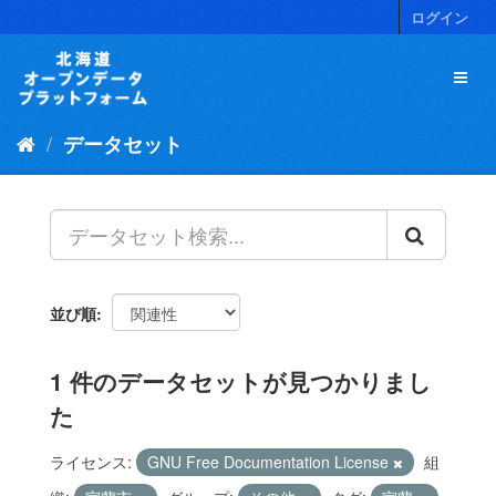
ス
ログイン
キ
ッ
プ
し
て
データセット
内
容
へ
並び順
1 件のデータセットが見つかりまし
た
ライセンス:
GNU Free Documentation License
組