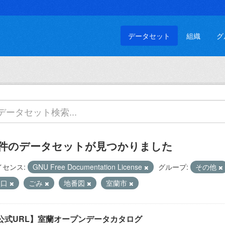
データセット
組織
グ
 件のデータセットが見つかりました
イセンス:
GNU Free Documentation License
グループ:
その他
人口
ごみ
地番図
室蘭市
公式URL】室蘭オープンデータカタログ