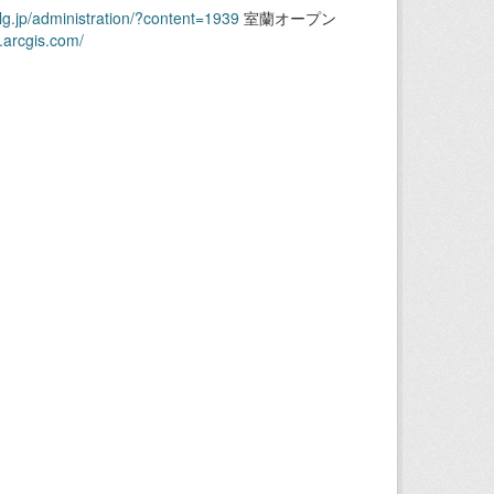
.lg.jp/administration/?content=1939
室蘭オープン
.arcgis.com/