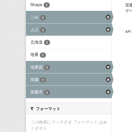
Shape
室
1
デ
ごみ
1
人口
1
AP
北海道
1
地番
1
地番図
1
室蘭
1
室蘭市
1
フォーマット
この検索にマッチする フォーマット はあ
りません