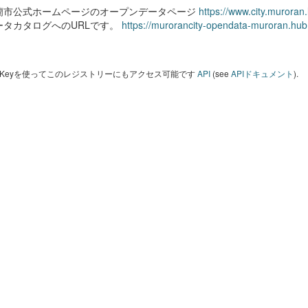
蘭市公式ホームページのオープンデータページ
https://www.city.muroran
ータカタログへのURLです。
https://murorancity-opendata-muroran.hub
I Keyを使ってこのレジストリーにもアクセス可能です
API
(see
APIドキュメント
).