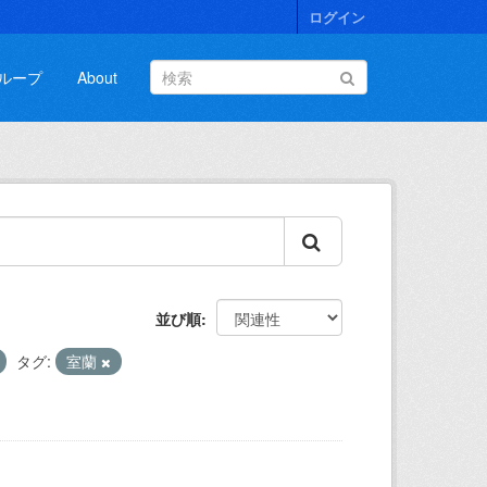
ログイン
ループ
About
並び順
タグ:
室蘭