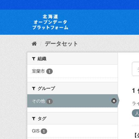
ス
キ
ッ
プ
し
て
内
データセット
容
へ
組織
室蘭市
1
グループ
1
その他
1
ラ
タグ
GIS
1
【