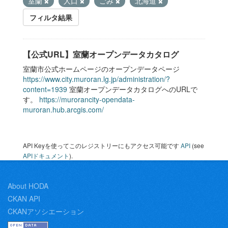
室蘭
人口
ごみ
北海道
フィルタ結果
【公式URL】室蘭オープンデータカタログ
室蘭市公式ホームページのオープンデータページ
https://www.city.muroran.lg.jp/administration/?
content=1939
室蘭オープンデータカタログへのURLで
す。
https://murorancity-opendata-
muroran.hub.arcgis.com/
API Keyを使ってこのレジストリーにもアクセス可能です
API
(see
APIドキュメント
).
About HODA
CKAN API
CKANアソシエーション