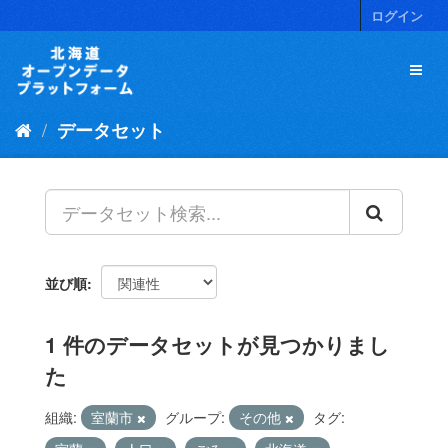
ス
ログイン
キ
ッ
プ
し
て
データセット
内
容
へ
並び順
1 件のデータセットが見つかりまし
た
組織:
室蘭市
グループ:
その他
タグ: