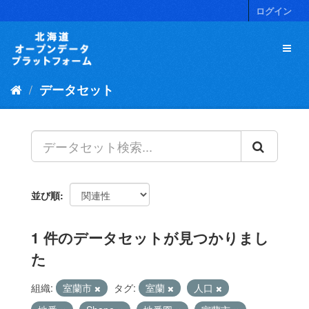
ス
ログイン
キ
ッ
プ
し
て
データセット
内
容
へ
並び順
1 件のデータセットが見つかりまし
た
組織:
室蘭市
タグ:
室蘭
人口