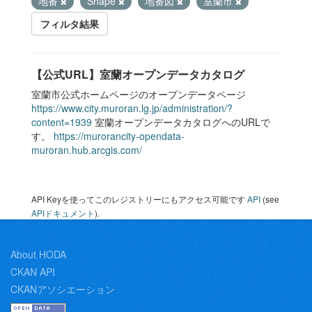
地番
Shape
地番図
室蘭市
フィルタ結果
【公式URL】室蘭オープンデータカタログ
室蘭市公式ホームページのオープンデータページ
https://www.city.muroran.lg.jp/administration/?
content=1939
室蘭オープンデータカタログへのURLで
す。
https://murorancity-opendata-
muroran.hub.arcgis.com/
API Keyを使ってこのレジストリーにもアクセス可能です
API
(see
APIドキュメント
).
About HODA
CKAN API
CKANアソシエーション