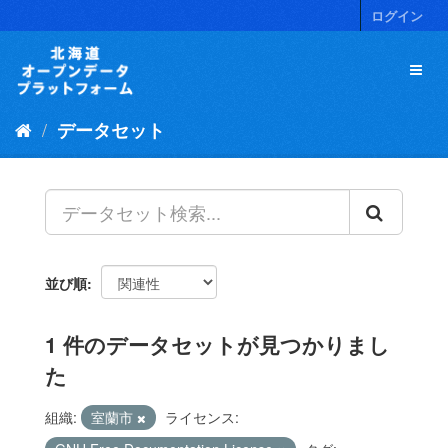
ス
ログイン
キ
ッ
プ
し
て
データセット
内
容
へ
並び順
1 件のデータセットが見つかりまし
た
組織:
室蘭市
ライセンス: