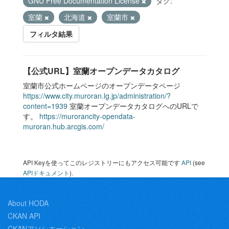
GNU Free Documentation License
タグ:
室蘭
北海道
室蘭市
フィルタ結果
【公式URL】室蘭オープンデータカタログ
室蘭市公式ホームページのオープンデータページ
https://www.city.muroran.lg.jp/administration/?
content=1939
室蘭オープンデータカタログへのURLで
す。
https://murorancity-opendata-
muroran.hub.arcgis.com/
API Keyを使ってこのレジストリーにもアクセス可能です
API
(see
APIドキュメント
).
About HODA
CKAN API
CKANアソシエーション