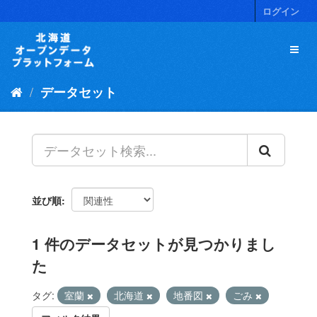
ス
ログイン
キ
ッ
プ
し
て
データセット
内
容
へ
並び順
1 件のデータセットが見つかりまし
た
タグ:
室蘭
北海道
地番図
ごみ