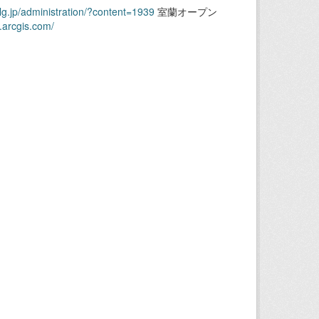
.lg.jp/administration/?content=1939
室蘭オープン
.arcgis.com/