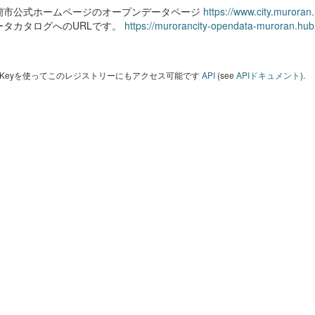
蘭市公式ホームページのオープンデータページ
https://www.city.muroran
ータカタログへのURLです。
https://murorancity-opendata-muroran.hub
I Keyを使ってこのレジストリーにもアクセス可能です
API
(see
APIドキュメント
).