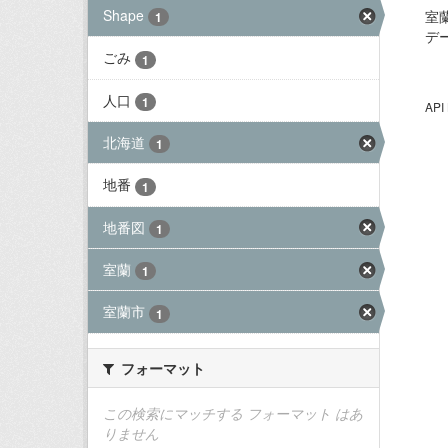
Shape
室
1
デ
ごみ
1
人口
1
AP
北海道
1
地番
1
地番図
1
室蘭
1
室蘭市
1
フォーマット
この検索にマッチする フォーマット はあ
りません