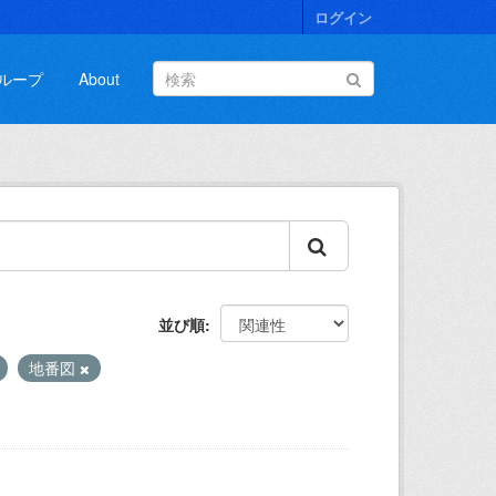
ログイン
ループ
About
並び順
地番図