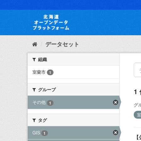
ス
キ
ッ
プ
し
て
内
データセット
容
へ
組織
室蘭市
1
グループ
1
その他
1
グ
タグ
GIS
1
【