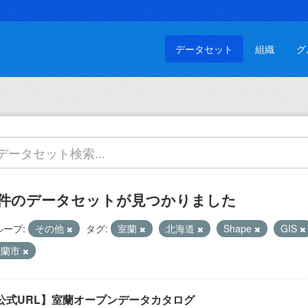
データセット
組織
グ
 件のデータセットが見つかりました
ループ:
その他
タグ:
室蘭
北海道
Shape
GIS
室蘭市
公式URL】室蘭オープンデータカタログ