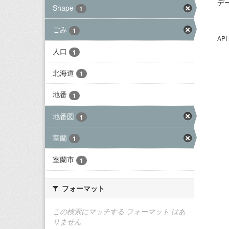
デ
Shape
1
ごみ
1
AP
人口
1
北海道
1
地番
1
地番図
1
室蘭
1
室蘭市
1
フォーマット
この検索にマッチする フォーマット はあ
りません