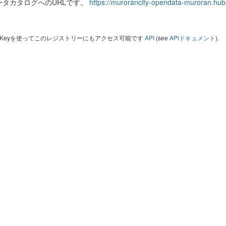
ータカタログへのURLです。
https://murorancity-opendata-muroran.hub
I Keyを使ってこのレジストリーにもアクセス可能です
API
(see
APIドキュメント
).