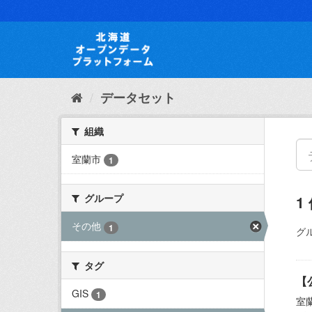
ス
キ
ッ
プ
し
て
内
データセット
容
へ
組織
室蘭市
1
グループ
1
その他
1
グ
タグ
【
GIS
1
室