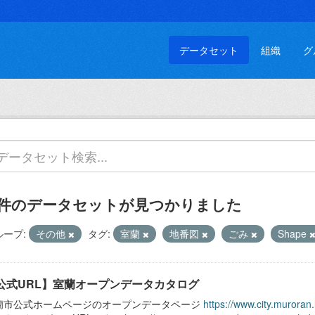
データセット
組織
グ
 件のデータセットが見つかりました
ループ:
その他
タグ:
室蘭
地番図
ごみ
Shape
公式URL】室蘭オープンデータカタログ
蘭市公式ホームページのオープンデータページ
https://www.city.muroran