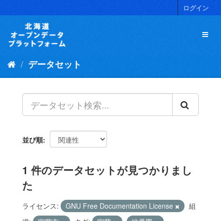
ス
ログイン
キ
ッ
プ
し
て
データセット
内
容
へ
並び順
1 件のデータセットが見つかりまし
た
ライセンス:
GNU Free Documentation License
組