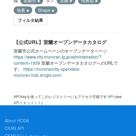
織:
室蘭市
タグ:
室蘭
地番図
地番
Shape
フィルタ結果
【公式URL】室蘭オープンデータカタログ
室蘭市公式ホームページのオープンデータページ
https://www.city.muroran.lg.jp/administration/?
content=1939
室蘭オープンデータカタログへのURLで
す。
https://murorancity-opendata-
muroran.hub.arcgis.com/
API Keyを使ってこのレジストリーにもアクセス可能です
API
(see
APIドキュメント
).
About HODA
CKAN API
CKANアソシエーション