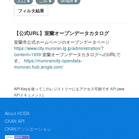
人口
ごみ
Shape
フィルタ結果
【公式URL】室蘭オープンデータカタログ
室蘭市公式ホームページのオープンデータページ
https://www.city.muroran.lg.jp/administration/?
content=1939
室蘭オープンデータカタログへのURLで
す。
https://murorancity-opendata-
muroran.hub.arcgis.com/
API Keyを使ってこのレジストリーにもアクセス可能です
API
(see
APIドキュメント
).
About HODA
CKAN API
CKANアソシエーション