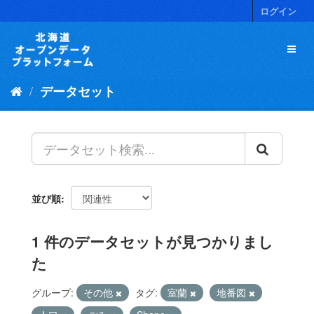
ス
ログイン
キ
ッ
プ
し
て
データセット
内
容
へ
並び順
1 件のデータセットが見つかりまし
た
グループ:
その他
タグ:
室蘭
地番図