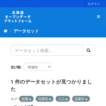
ス
ログイン
キ
ッ
プ
し
て
データセット
内
容
へ
並び順
1 件のデータセットが見つかりまし
た
タグ:
室蘭
地番図
人口
室蘭市