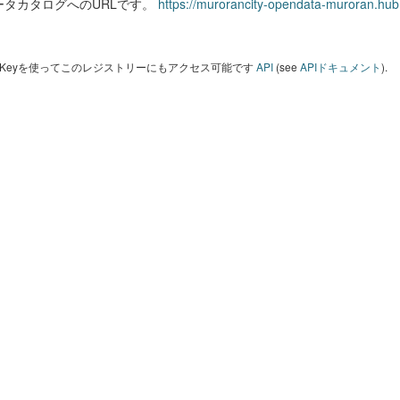
ータカタログへのURLです。
https://murorancity-opendata-muroran.hub
I Keyを使ってこのレジストリーにもアクセス可能です
API
(see
APIドキュメント
).