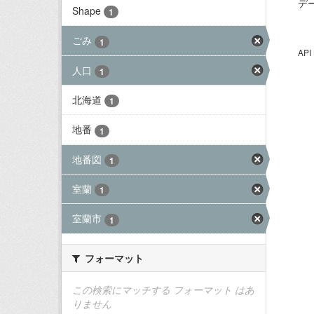
デ
Shape
1
ごみ
1
AP
人口
1
北海道
1
地番
1
地番図
1
室蘭
1
室蘭市
1
フォーマット
この検索にマッチする フォーマット はあ
りません