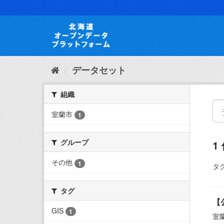
ス
キ
ッ
プ
し
て
内
データセット
容
へ
組織
室蘭市
1
グループ
1
その他
1
タグ
タグ
【
GIS
1
室