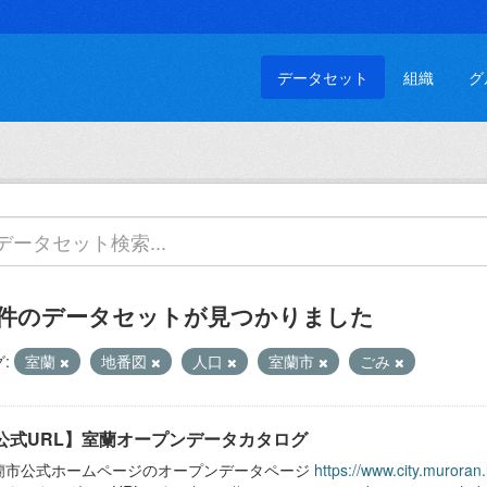
データセット
組織
グ
 件のデータセットが見つかりました
:
室蘭
地番図
人口
室蘭市
ごみ
公式URL】室蘭オープンデータカタログ
蘭市公式ホームページのオープンデータページ
https://www.city.muroran