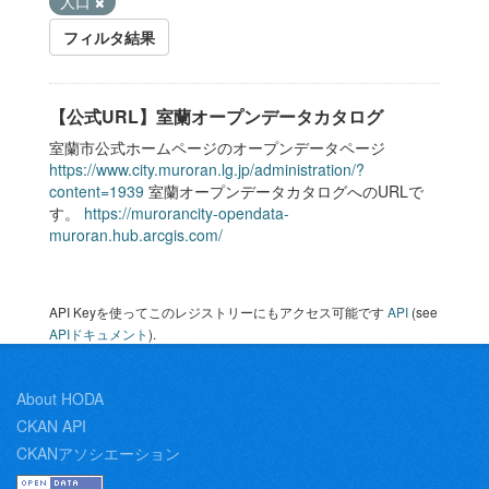
人口
フィルタ結果
【公式URL】室蘭オープンデータカタログ
室蘭市公式ホームページのオープンデータページ
https://www.city.muroran.lg.jp/administration/?
content=1939
室蘭オープンデータカタログへのURLで
す。
https://murorancity-opendata-
muroran.hub.arcgis.com/
API Keyを使ってこのレジストリーにもアクセス可能です
API
(see
APIドキュメント
).
About HODA
CKAN API
CKANアソシエーション