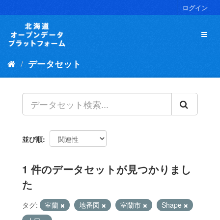
ス
ログイン
キ
ッ
プ
し
て
データセット
内
容
へ
並び順
1 件のデータセットが見つかりまし
た
タグ:
室蘭
地番図
室蘭市
Shape