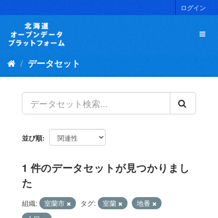
ス
ログイン
キ
ッ
プ
し
て
データセット
内
容
へ
並び順
1 件のデータセットが見つかりまし
た
組織:
室蘭市
タグ:
室蘭
地番