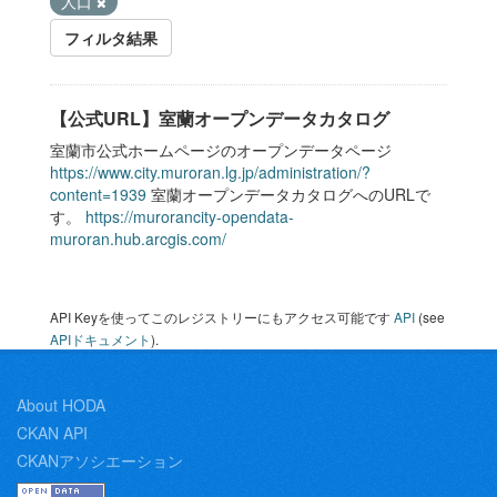
人口
フィルタ結果
【公式URL】室蘭オープンデータカタログ
室蘭市公式ホームページのオープンデータページ
https://www.city.muroran.lg.jp/administration/?
content=1939
室蘭オープンデータカタログへのURLで
す。
https://murorancity-opendata-
muroran.hub.arcgis.com/
API Keyを使ってこのレジストリーにもアクセス可能です
API
(see
APIドキュメント
).
About HODA
CKAN API
CKANアソシエーション