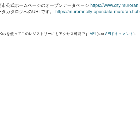
蘭市公式ホームページのオープンデータページ
https://www.city.muroran
ータカタログへのURLです。
https://murorancity-opendata-muroran.hub
I Keyを使ってこのレジストリーにもアクセス可能です
API
(see
APIドキュメント
).