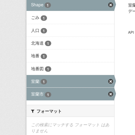
Shape
室
1
デ
ごみ
1
人口
1
AP
北海道
1
地番
1
地番図
1
室蘭
1
室蘭市
1
フォーマット
この検索にマッチする フォーマット はあ
りません