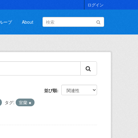
ログイン
ループ
About
並び順
タグ:
室蘭