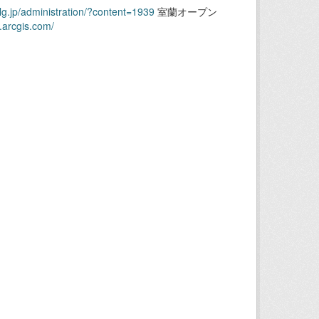
.lg.jp/administration/?content=1939
室蘭オープン
.arcgis.com/