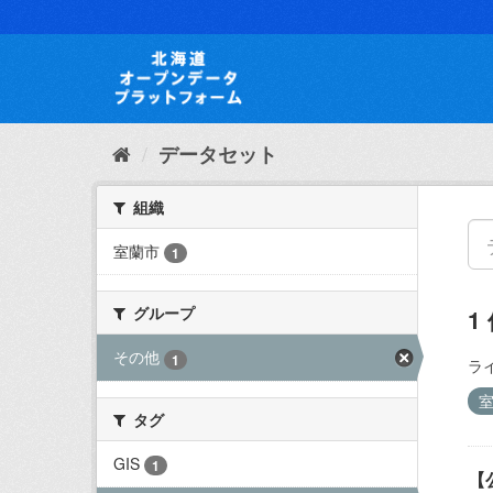
ス
キ
ッ
プ
し
て
内
データセット
容
へ
組織
室蘭市
1
グループ
1
その他
1
ラ
タグ
GIS
1
【