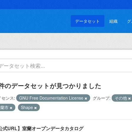
データセット
組織
グ
 件のデータセットが見つかりました
イセンス:
GNU Free Documentation License
グループ:
その他
室蘭市
Shape
公式URL】室蘭オープンデータカタログ