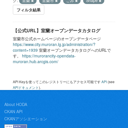
グ:
室蘭
室蘭市
ごみ
Shape
フィルタ結果
【公式URL】室蘭オープンデータカタログ
室蘭市公式ホームページのオープンデータページ
https://www.city.muroran.lg.jp/administration/?
content=1939
室蘭オープンデータカタログへのURLで
す。
https://murorancity-opendata-
muroran.hub.arcgis.com/
API Keyを使ってこのレジストリーにもアクセス可能です
API
(see
APIドキュメント
).
About HODA
CKAN API
CKANアソシエーション