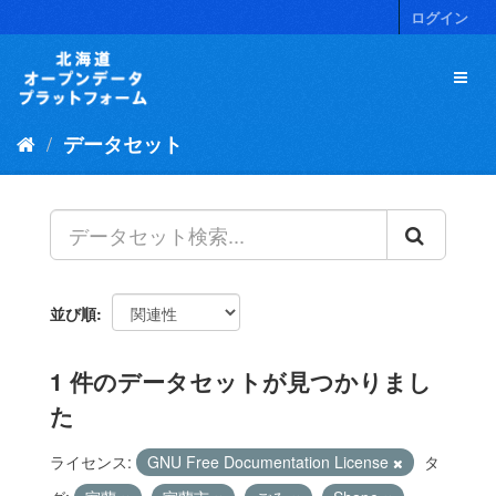
ス
ログイン
キ
ッ
プ
し
て
データセット
内
容
へ
並び順
1 件のデータセットが見つかりまし
た
ライセンス:
GNU Free Documentation License
タ