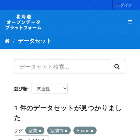
ス
ログイン
キ
ッ
プ
し
て
データセット
内
容
へ
並び順
1 件のデータセットが見つかりまし
た
タグ:
室蘭
室蘭市
Shape