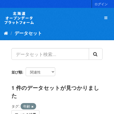
ス
ログイン
キ
ッ
プ
し
て
データセット
内
容
へ
並び順
1 件のデータセットが見つかりまし
た
タグ:
年齢