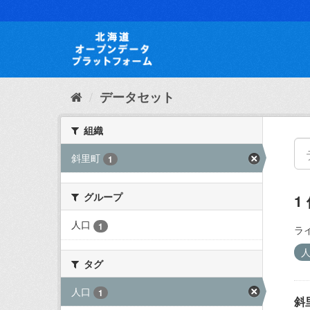
ス
キ
ッ
プ
し
て
内
データセット
容
へ
組織
斜里町
1
グループ
1
人口
1
ラ
タグ
人口
1
斜