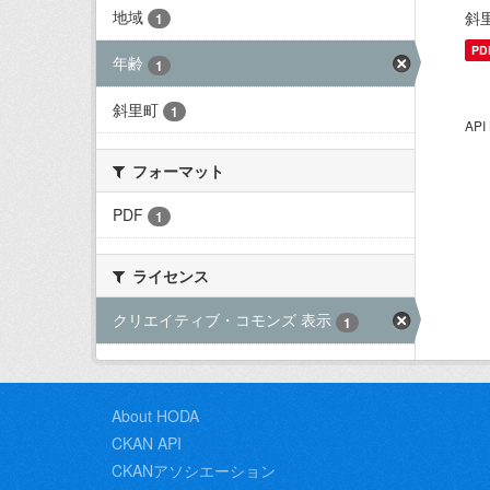
地域
斜
1
PD
年齢
1
斜里町
1
AP
フォーマット
PDF
1
ライセンス
クリエイティブ・コモンズ 表示
1
About HODA
CKAN API
CKANアソシエーション