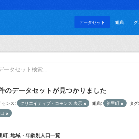
データセット
組織
グ
 件のデータセットが見つかりました
イセンス:
クリエイティブ・コモンズ 表示
組織:
斜里町
タグ
人口
里町_地域・年齢別人口一覧