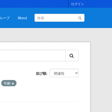
ログイン
ループ
About
並び順
:
年齢