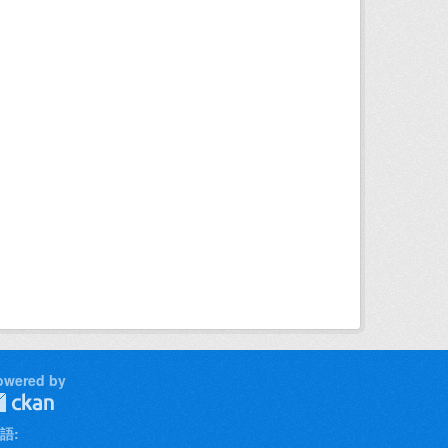
owered by
語