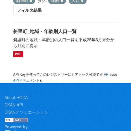
斜里町
タグ:
年齢
人口
フィルタ結果
斜里町_地域・年齢別人口一覧
斜里町の地域・年齢別の人口一覧を平成25年3月末分か
ら月別に提示
PDF
API Keyを使ってこのレジストリーにもアクセス可能です
API
(see
APIドキュメント
).
About HODA
CKAN API
CKANアソシエーション
Powered by