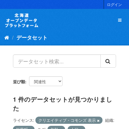
ス
ログイン
キ
ッ
プ
し
て
データセット
内
容
へ
並び順
1 件のデータセットが見つかりまし
た
ライセンス:
クリエイティブ・コモンズ 表示
組織: