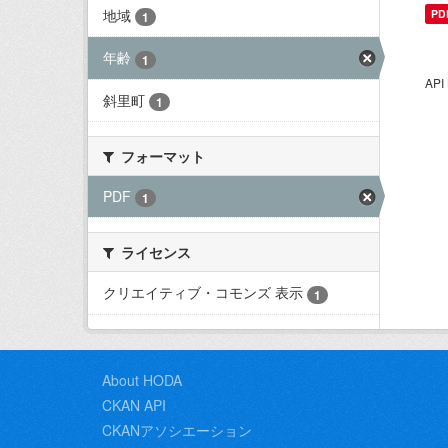
地域
PD
1
年齢
1
AP
斜里町
1
フォーマット
PDF
1
ライセンス
クリエイティブ・コモンズ 表示
1
About HODA
CKAN API
CKANアソシエーション