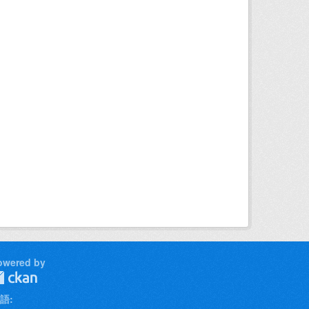
owered by
語