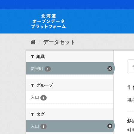
ス
キ
ッ
プ
し
て
内
データセット
容
へ
組織
斜里町
1
グループ
1
人口
1
組織
タグ
斜
人口
1
斜