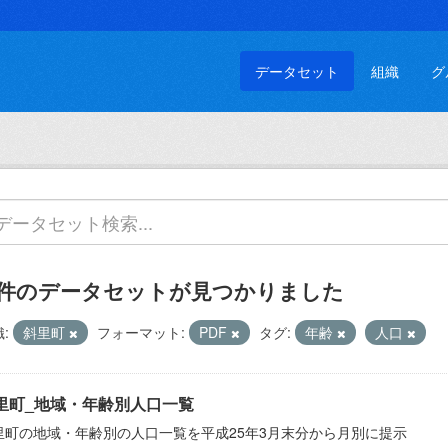
データセット
組織
グ
 件のデータセットが見つかりました
:
斜里町
フォーマット:
PDF
タグ:
年齢
人口
里町_地域・年齢別人口一覧
里町の地域・年齢別の人口一覧を平成25年3月末分から月別に提示