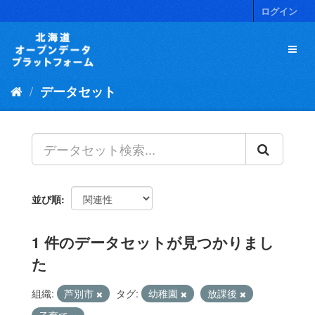
ス
ログイン
キ
ッ
プ
し
て
データセット
内
容
へ
並び順
1 件のデータセットが見つかりまし
た
組織:
芦別市
タグ:
幼稚園
放課後