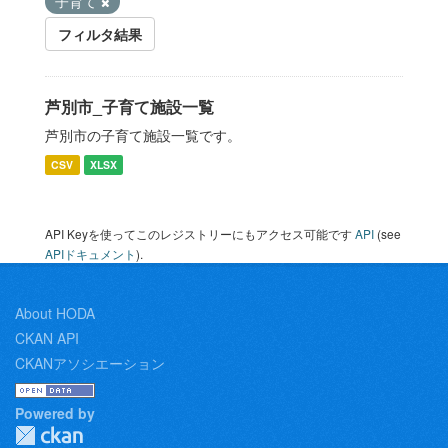
子育て
フィルタ結果
芦別市_子育て施設一覧
芦別市の子育て施設一覧です。
CSV
XLSX
API Keyを使ってこのレジストリーにもアクセス可能です
API
(see
APIドキュメント
).
About HODA
CKAN API
CKANアソシエーション
Powered by