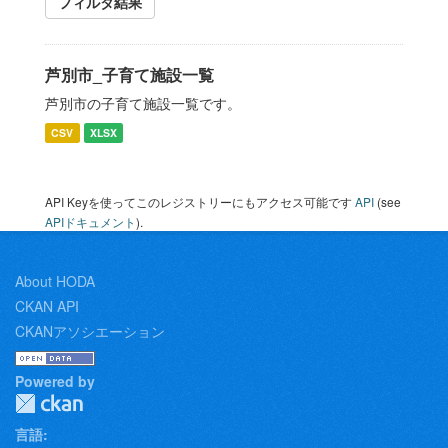
フィルタ結果
芦別市_子育て施設一覧
芦別市の子育て施設一覧です。
CSV
XLSX
API Keyを使ってこのレジストリーにもアクセス可能です
API
(see
APIドキュメント
).
About HODA
CKAN API
CKANアソシエーション
Powered by
言語