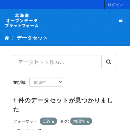
ス
ログイン
キ
ッ
プ
し
て
データセット
内
容
へ
並び順
1 件のデータセットが見つかりまし
た
フォーマット:
CSV
タグ:
放課後