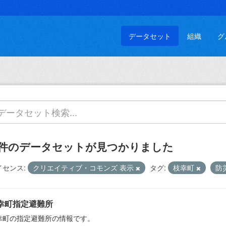
データセット
組織
グ
 件のデータセットが見つかりました
イセンス:
クリエイティブ・コモンズ 表示
タグ:
枝幸町
防
幸町指定避難所
幸町の指定避難所の情報です。