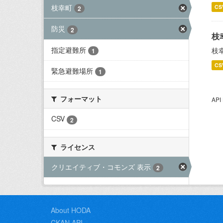
枝幸町
CS
2
防災
2
枝
指定避難所
枝
1
CS
緊急避難場所
1
フォーマット
AP
CSV
2
ライセンス
クリエイティブ・コモンズ 表示
2
About HODA
CKAN API