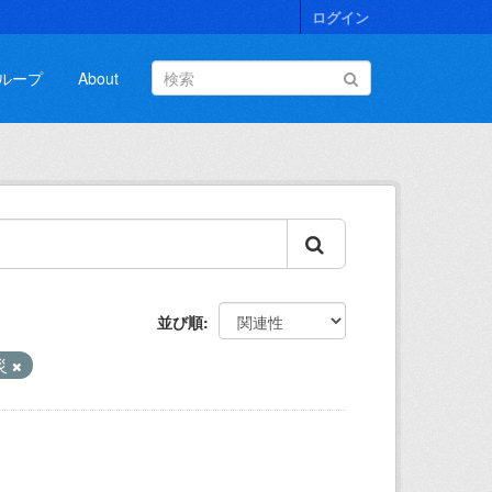
ログイン
ループ
About
並び順
災