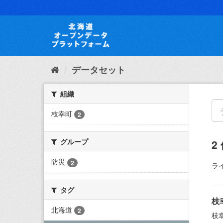
ス
キ
ッ
プ
し
て
内
データセット
容
へ
組織
枝幸町
2
グループ
2
防災
2
ラ
タグ
枝
北海道
2
枝