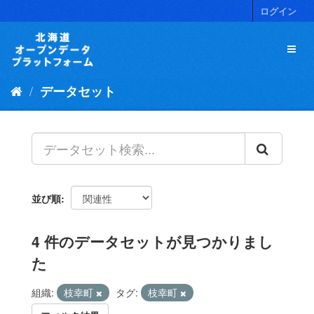
ス
ログイン
キ
ッ
プ
し
て
データセット
内
容
へ
並び順
4 件のデータセットが見つかりまし
た
組織:
枝幸町
タグ:
枝幸町