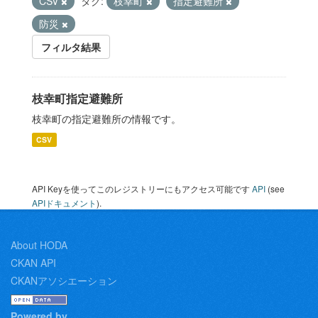
CSV
タグ:
枝幸町
指定避難所
防災
フィルタ結果
枝幸町指定避難所
枝幸町の指定避難所の情報です。
CSV
API Keyを使ってこのレジストリーにもアクセス可能です
API
(see
APIドキュメント
).
About HODA
CKAN API
CKANアソシエーション
Powered by