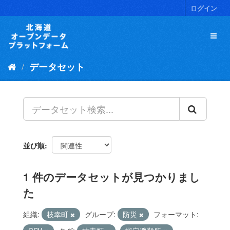
ス
ログイン
キ
ッ
プ
し
て
データセット
内
容
へ
並び順
1 件のデータセットが見つかりまし
た
組織:
枝幸町
グループ:
防災
フォーマット: