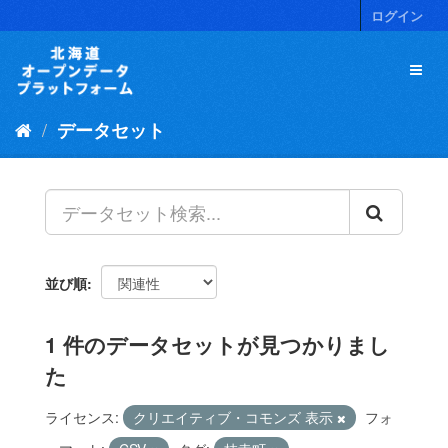
ス
ログイン
キ
ッ
プ
し
て
データセット
内
容
へ
並び順
1 件のデータセットが見つかりまし
た
ライセンス:
クリエイティブ・コモンズ 表示
フォ