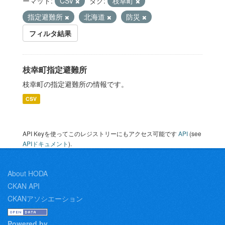
ーマット:
CSV
タグ:
枝幸町
指定避難所
北海道
防災
フィルタ結果
枝幸町指定避難所
枝幸町の指定避難所の情報です。
CSV
API Keyを使ってこのレジストリーにもアクセス可能です
API
(see
APIドキュメント
).
About HODA
CKAN API
CKANアソシエーション
Powered by