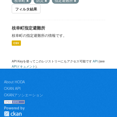
枝幸町
防災
指定避難所
フィルタ結果
枝幸町指定避難所
枝幸町の指定避難所の情報です。
CSV
API Keyを使ってこのレジストリーにもアクセス可能です
API
(see
APIドキュメント
).
About HODA
CKAN API
CKANアソシエーション
Powered by