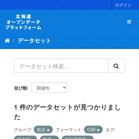
ス
ログイン
キ
ッ
プ
し
て
データセット
内
容
へ
並び順
1 件のデータセットが見つかりまし
た
グループ:
防災
フォーマット:
CSV
タグ: