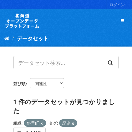
ス
ログイン
キ
ッ
プ
し
て
データセット
内
容
へ
並び順
1 件のデータセットが見つかりまし
た
組織:
斜里町
タグ:
歴史