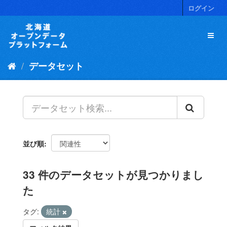
ス
ログイン
キ
ッ
プ
し
て
データセット
内
容
へ
並び順
33 件のデータセットが見つかりまし
た
タグ:
統計