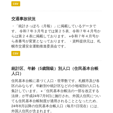
CSV
交通事故状況
・「統計さっぽろ（月報）」に掲載しているデータで
す。 令和７年３月号までは第２５表、令和７年４月号か
らは第２４表に掲載しております。 ※令和７年４月号か
ら表番号が変更となっております。 ・資料提供元は、札
幌市交通安全運動推進委員会です。
CSV
統計区、年齢（5歳階級）別人口（住民基本台帳
人口）
住民基本台帳に基づく人口・世帯数です。札幌市及び各
区のみならず、年齢別や統計区などの小地域別の人口も
集計しています。 ※「住民基本台帳法の一部を改正する
法律」が平成24年7月9日に施行され、外国人住民につい
ても住民基本台帳制度が適用されることとなったため、
24年8月以降の住民基本台帳人口（毎月1日現在）には、
外国人住民が含まれます。