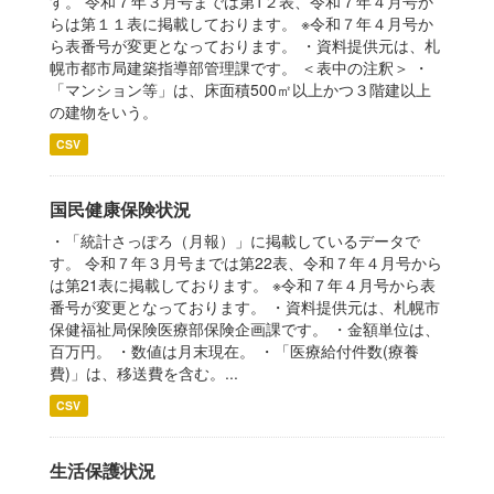
す。 令和７年３月号までは第1２表、令和７年４月号か
らは第１１表に掲載しております。 ※令和７年４月号か
ら表番号が変更となっております。 ・資料提供元は、札
幌市都市局建築指導部管理課です。 ＜表中の注釈＞ ・
「マンション等」は、床面積500㎡以上かつ３階建以上
の建物をいう。
CSV
国民健康保険状況
・「統計さっぽろ（月報）」に掲載しているデータで
す。 令和７年３月号までは第22表、令和７年４月号から
は第21表に掲載しております。 ※令和７年４月号から表
番号が変更となっております。 ・資料提供元は、札幌市
保健福祉局保険医療部保険企画課です。 ・金額単位は、
百万円。 ・数値は月末現在。 ・「医療給付件数(療養
費)」は、移送費を含む。...
CSV
生活保護状況