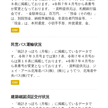
８表に掲載しております。 ※令和７年４月号から表番号
が変更となっております。 ・資料提供元は、札幌銀行協
会です。 ・金額単位は、百万円。 ・「預金（その他）」
は、別段預金、納税準備預金、非居住者円預金等。 ・
「現金」は、本邦通貨、小切手手形、外貨通貨、金。
CSV
民営バス運輸状況
・「統計さっぽろ（月報）」に掲載しているデータで
す。 令和７年３月号までは第1７表、令和７年４月号か
らは第１６表に掲載しております。 ※令和７年４月号か
ら表番号が変更となっております。 ・資料提供元は、ジ
ェイ・アール北海道バス(株)、(株)じょうてつ、北海道中
央バス(株)です。...
CSV
建築確認済証交付状況
・「統計さっぽろ（月報）」に掲載しているデータで