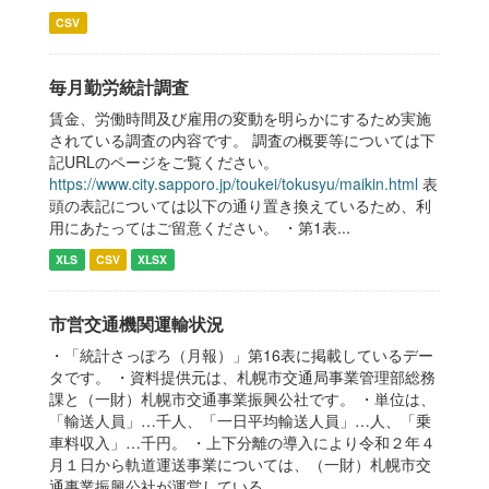
CSV
毎月勤労統計調査
賃金、労働時間及び雇用の変動を明らかにするため実施
されている調査の内容です。 調査の概要等については下
記URLのページをご覧ください。
https://www.city.sapporo.jp/toukei/tokusyu/maikin.html
表
頭の表記については以下の通り置き換えているため、利
用にあたってはご留意ください。 ・第1表...
XLS
CSV
XLSX
市営交通機関運輸状況
・「統計さっぽろ（月報）」第16表に掲載しているデー
タです。 ・資料提供元は、札幌市交通局事業管理部総務
課と（一財）札幌市交通事業振興公社です。 ・単位は、
「輸送人員」…千人、「一日平均輸送人員」…人、「乗
車料収入」…千円。 ・上下分離の導入により令和２年４
月１日から軌道運送事業については、（一財）札幌市交
通事業振興公社が運営している。...