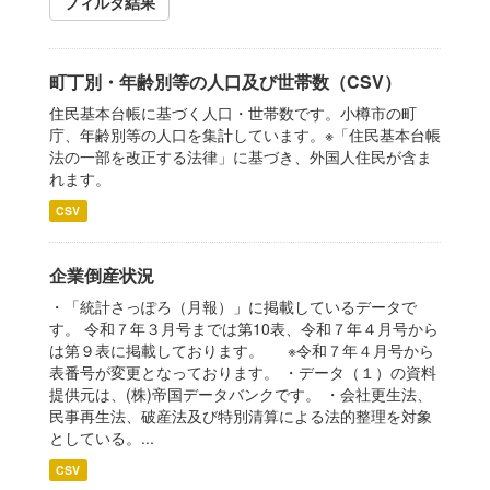
フィルタ結果
町丁別・年齢別等の人口及び世帯数（CSV）
住民基本台帳に基づく人口・世帯数です。小樽市の町
庁、年齢別等の人口を集計しています。※「住民基本台帳
法の一部を改正する法律」に基づき、外国人住民が含ま
れます。
CSV
企業倒産状況
・「統計さっぽろ（月報）」に掲載しているデータで
す。 令和７年３月号までは第10表、令和７年４月号から
は第９表に掲載しております。 ※令和７年４月号から
表番号が変更となっております。 ・データ（１）の資料
提供元は、(株)帝国データバンクです。 ・会社更生法、
民事再生法、破産法及び特別清算による法的整理を対象
としている。...
CSV