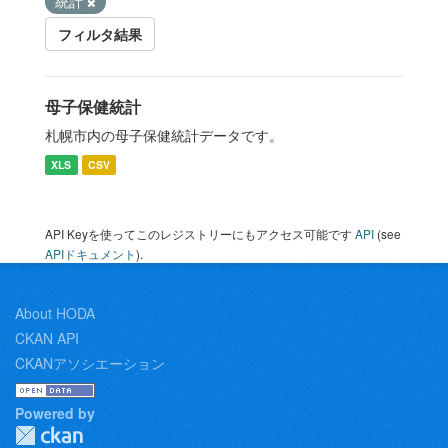
統計
フィルタ結果
母子保健統計
札幌市内の母子保健統計データです。
XLS
CSV
API Keyを使ってこのレジストリーにもアクセス可能です
API
(see
APIドキュメント
).
About HODA
CKAN API
CKANアソシエーション
Powered by