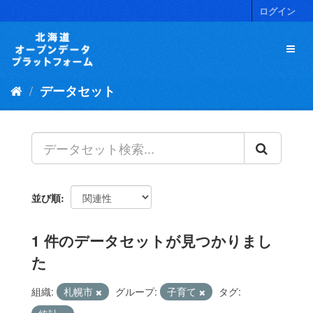
ス
ログイン
キ
ッ
プ
し
て
データセット
内
容
へ
並び順
1 件のデータセットが見つかりまし
た
組織:
札幌市
グループ:
子育て
タグ: