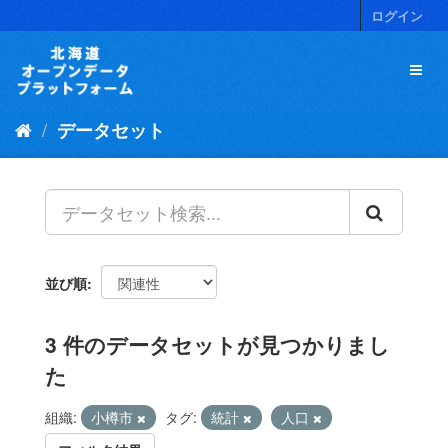
ス
ログイン
キ
ッ
プ
し
て
データセット
内
容
へ
並び順
3 件のデータセットが見つかりまし
た
組織:
小樽市
タグ:
統計
人口