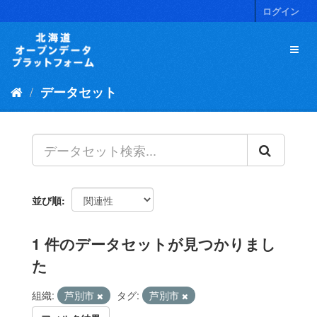
ス
ログイン
キ
ッ
プ
し
て
データセット
内
容
へ
並び順
1 件のデータセットが見つかりまし
た
組織:
芦別市
タグ:
芦別市