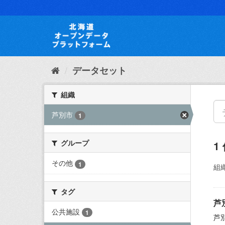
ス
キ
ッ
プ
し
て
内
データセット
容
へ
組織
芦別市
1
グループ
1
その他
1
組織
タグ
芦
公共施設
1
芦