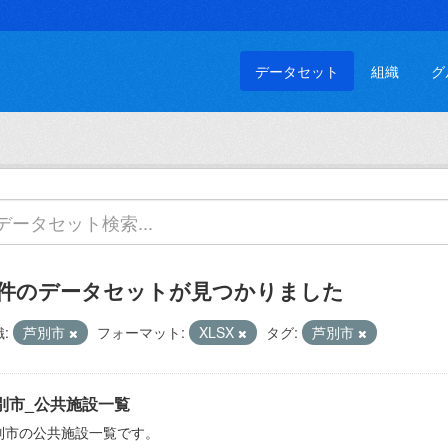
データセット
組織
グ
 件のデータセットが見つかりました
:
芦別市
フォーマット:
XLSX
タグ:
芦別市
別市_公共施設一覧
別市の公共施設一覧です。