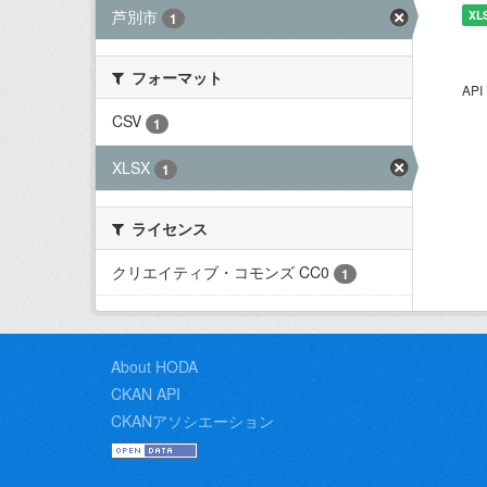
芦別市
XL
1
フォーマット
AP
CSV
1
XLSX
1
ライセンス
クリエイティブ・コモンズ CC0
1
About HODA
CKAN API
CKANアソシエーション