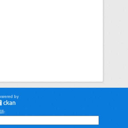
owered by
語