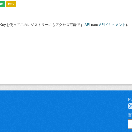
SX
CSV
I Keyを使ってこのレジストリーにもアクセス可能です
API
(see
APIドキュメント
).
P
言