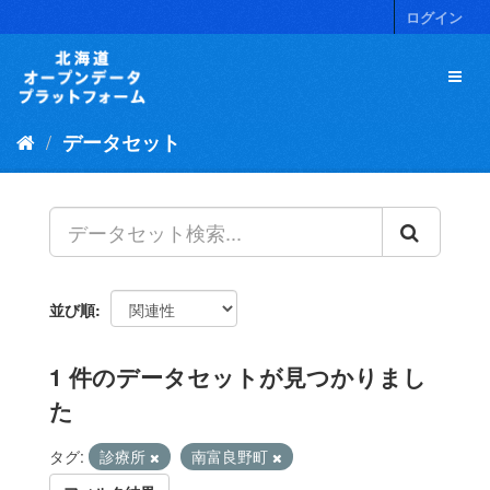
ス
ログイン
キ
ッ
プ
し
て
データセット
内
容
へ
並び順
1 件のデータセットが見つかりまし
た
タグ:
診療所
南富良野町