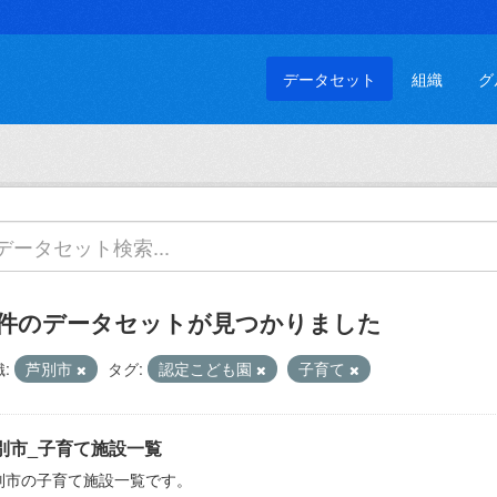
データセット
組織
グ
 件のデータセットが見つかりました
:
芦別市
タグ:
認定こども園
子育て
別市_子育て施設一覧
別市の子育て施設一覧です。