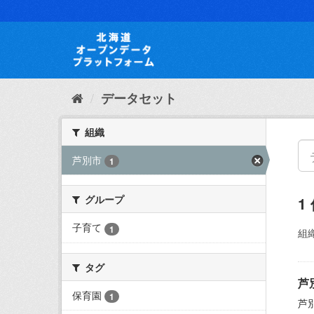
ス
キ
ッ
プ
し
て
内
データセット
容
へ
組織
芦別市
1
グループ
1
子育て
1
組織
タグ
芦
保育園
1
芦