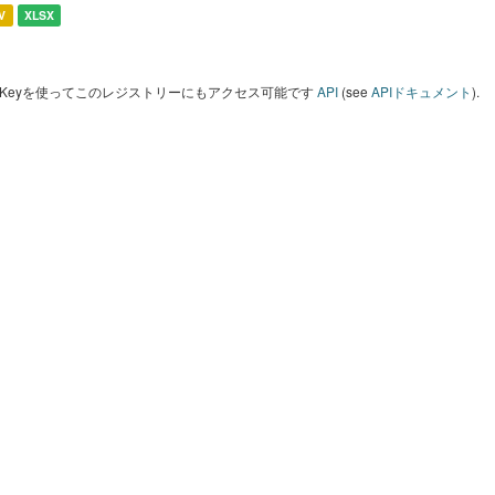
V
XLSX
I Keyを使ってこのレジストリーにもアクセス可能です
API
(see
APIドキュメント
).