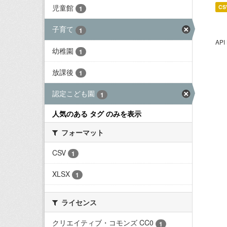
児童館
CS
1
子育て
1
AP
幼稚園
1
放課後
1
認定こども園
1
人気のある タグ のみを表示
フォーマット
CSV
1
XLSX
1
ライセンス
クリエイティブ・コモンズ CC0
1