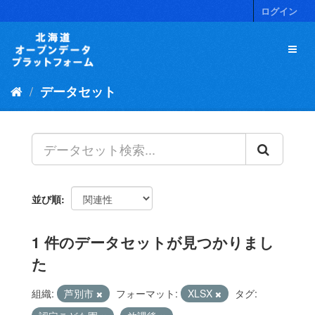
ス
ログイン
キ
ッ
プ
し
て
データセット
内
容
へ
並び順
1 件のデータセットが見つかりまし
た
組織:
芦別市
フォーマット:
XLSX
タグ: