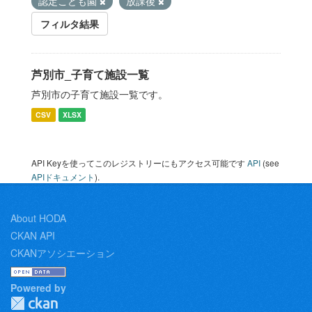
認定こども園
放課後
フィルタ結果
芦別市_子育て施設一覧
芦別市の子育て施設一覧です。
CSV
XLSX
API Keyを使ってこのレジストリーにもアクセス可能です
API
(see
APIドキュメント
).
About HODA
CKAN API
CKANアソシエーション
Powered by