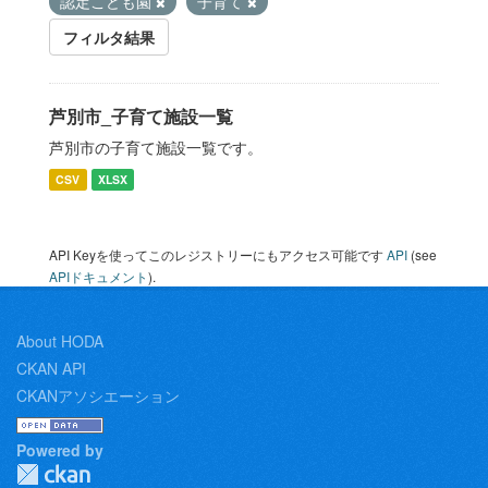
認定こども園
子育て
フィルタ結果
芦別市_子育て施設一覧
芦別市の子育て施設一覧です。
CSV
XLSX
API Keyを使ってこのレジストリーにもアクセス可能です
API
(see
APIドキュメント
).
About HODA
CKAN API
CKANアソシエーション
Powered by