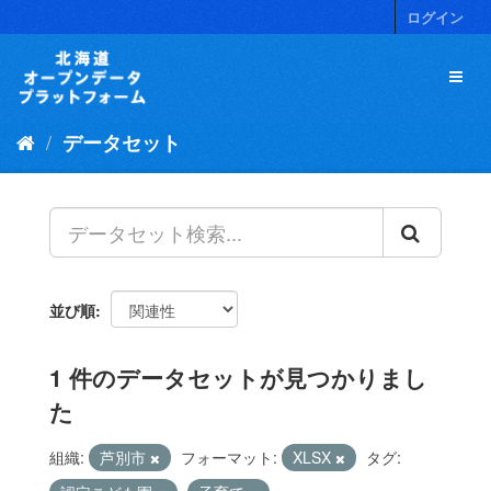
ス
ログイン
キ
ッ
プ
し
て
データセット
内
容
へ
並び順
1 件のデータセットが見つかりまし
た
組織:
芦別市
フォーマット:
XLSX
タグ: