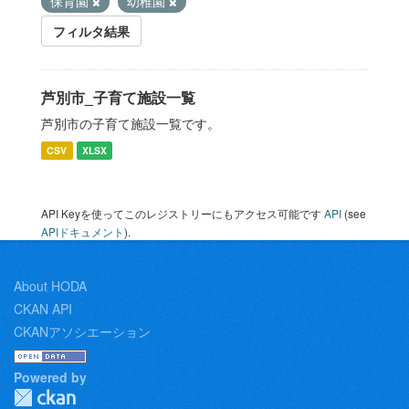
保育園
幼稚園
フィルタ結果
芦別市_子育て施設一覧
芦別市の子育て施設一覧です。
CSV
XLSX
API Keyを使ってこのレジストリーにもアクセス可能です
API
(see
APIドキュメント
).
About HODA
CKAN API
CKANアソシエーション
Powered by