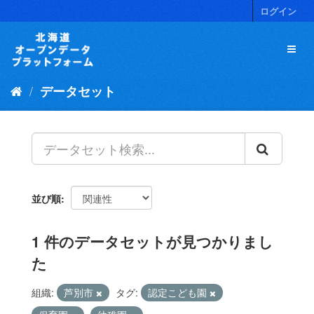
ス
ログイン
キ
ッ
プ
し
て
データセット
内
容
へ
並び順
1 件のデータセットが見つかりまし
た
組織:
芦別市
タグ:
認定こども園