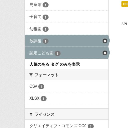
児童館
CS
1
子育て
1
AP
幼稚園
1
放課後
1
認定こども園
1
人気のある タグ のみを表示
フォーマット
CSV
1
XLSX
1
ライセンス
クリエイティブ・コモンズ CC0
1