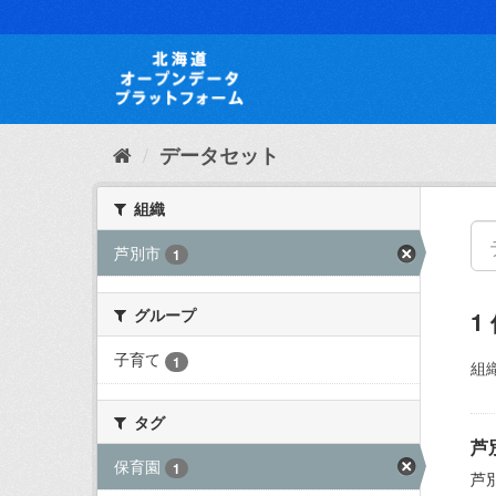
ス
キ
ッ
プ
し
て
内
データセット
容
へ
組織
芦別市
1
グループ
1
子育て
1
組織
タグ
芦
保育園
1
芦