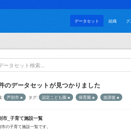
データセット
組織
グ
 件のデータセットが見つかりました
:
芦別市
タグ:
認定こども園
保育園
放課後
別市_子育て施設一覧
別市の子育て施設一覧です。