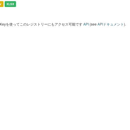
V
XLSX
I Keyを使ってこのレジストリーにもアクセス可能です
API
(see
APIドキュメント
).