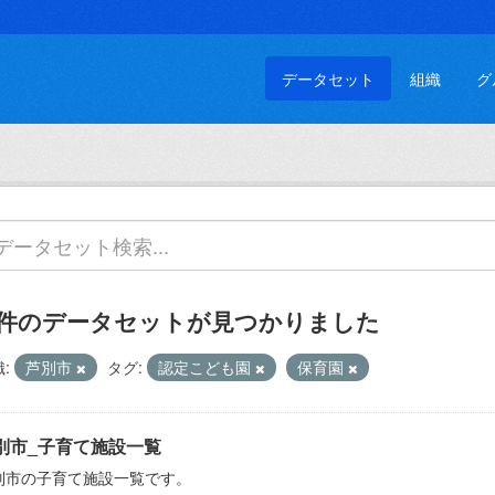
データセット
組織
グ
 件のデータセットが見つかりました
:
芦別市
タグ:
認定こども園
保育園
別市_子育て施設一覧
別市の子育て施設一覧です。