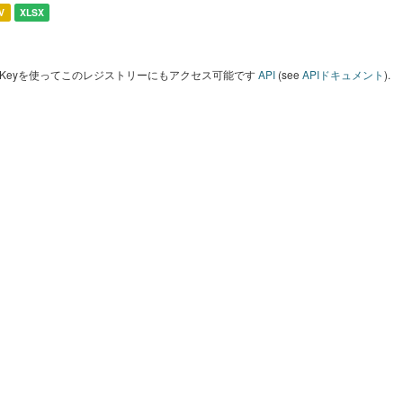
V
XLSX
I Keyを使ってこのレジストリーにもアクセス可能です
API
(see
APIドキュメント
).