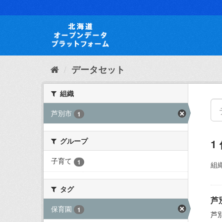
ス
キ
ッ
プ
し
て
内
データセット
容
へ
組織
芦別市
1
グループ
1
子育て
1
組織
タグ
芦
保育園
1
芦