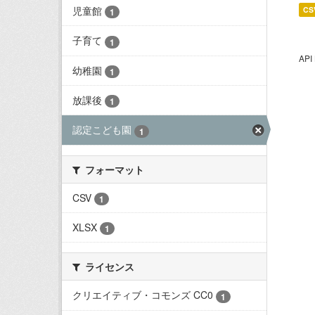
児童館
CS
1
子育て
1
AP
幼稚園
1
放課後
1
認定こども園
1
フォーマット
CSV
1
XLSX
1
ライセンス
クリエイティブ・コモンズ CC0
1