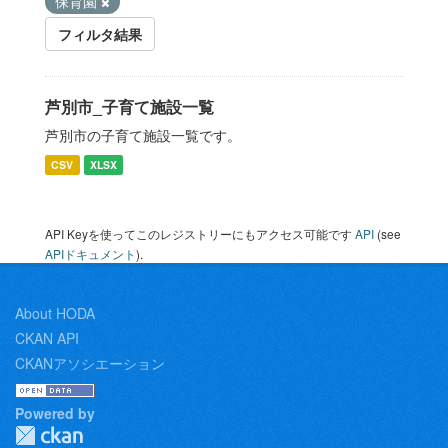
保育園
フィルタ結果
芦別市_子育て施設一覧
芦別市の子育て施設一覧です。
CSV
XLSX
API Keyを使ってこのレジストリーにもアクセス可能です
API
(see
APIドキュメント
).
About HODA
CKAN API
CKANアソシエーション
Powered by