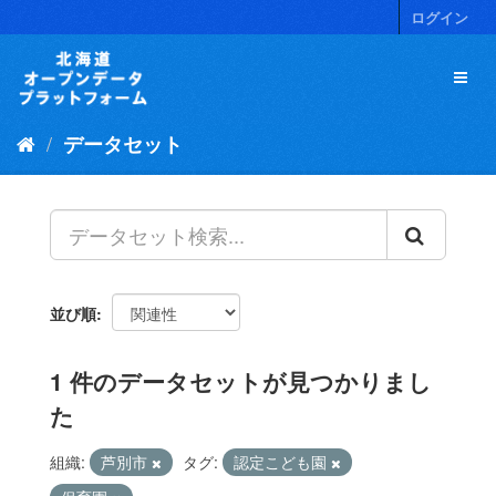
ス
ログイン
キ
ッ
プ
し
て
データセット
内
容
へ
並び順
1 件のデータセットが見つかりまし
た
組織:
芦別市
タグ:
認定こども園